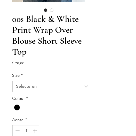
00s Black & White
Print Wrap Over
Blouse Short Sleeve
Top
Prijs
£ 20,00
Size
*
Colour
*
Aantal
*