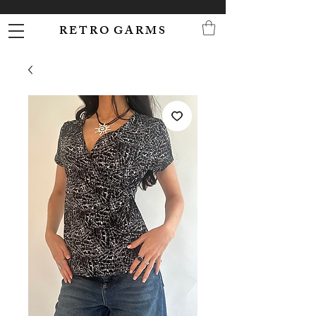
R E T R O G A R M S