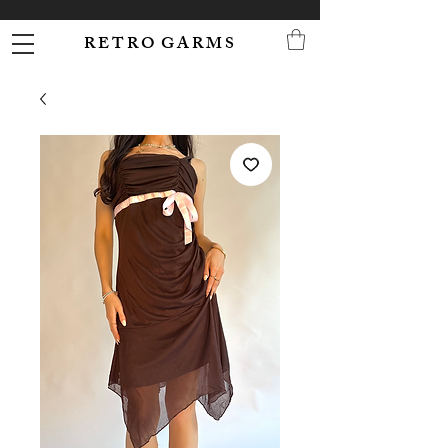
R E T R O G A R M S