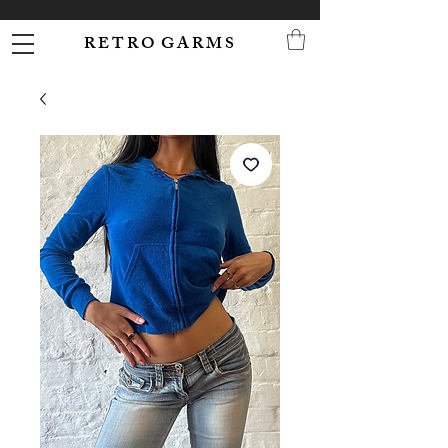
R E T R O G A R M S