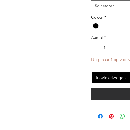
Selecteren
Colour
*
Aantal
*
Nog maar 1 op voorr
In winkelwagen