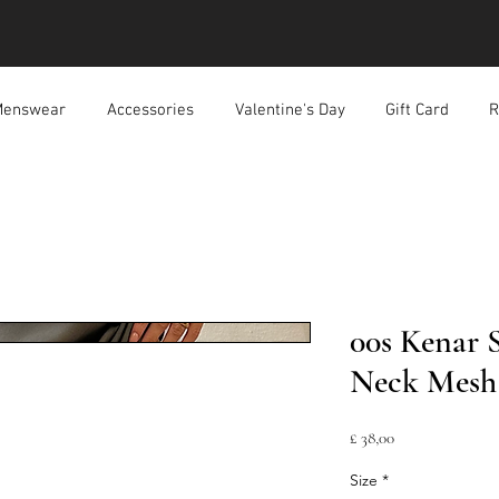
enswear
Accessories
Valentine's Day
Gift Card
R
00s Kenar 
Neck Mesh
Prijs
£ 38,00
Size
*