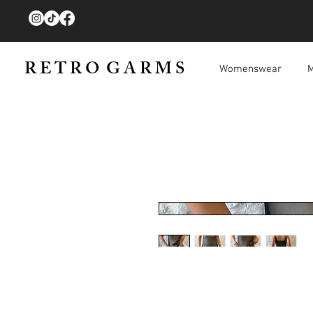
R E T R O G A R M S
Womenswear
M