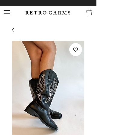
R E T R O G A R M S