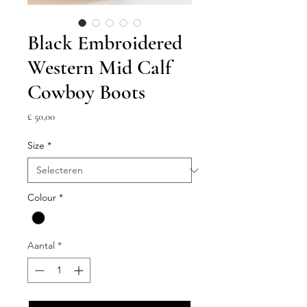
Black Embroidered
Western Mid Calf
Cowboy Boots
Prijs
£ 50,00
Size
*
Colour
*
Aantal
*