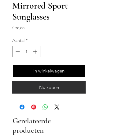
Mirrored Sport
Sunglasses
Prijs
£ 20,00
Aantal
*
In winkelwagen
Nu kopen
Gerelateerde
producten