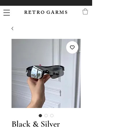
R E T R O G A R M S
Black & Silver