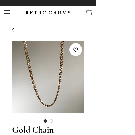
R E T R O G A R M S
Gold Chain