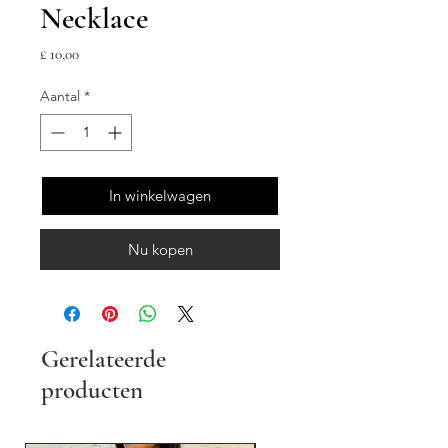
Necklace
Prijs
£ 10,00
Aantal
*
In winkelwagen
Nu kopen
Gerelateerde
producten