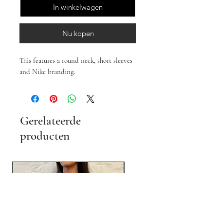
In winkelwagen
Nu kopen
This features a round neck, short sleeves
and Nike branding.
Gerelateerde
producten