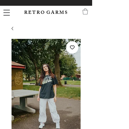
R E T R O G A R M S