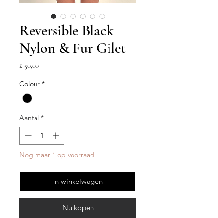
Reversible Black
Nylon & Fur Gilet
Prijs
£ 50,00
Colour
*
Aantal
*
Nog maar 1 op voorraad
In winkelwagen
Nu kopen