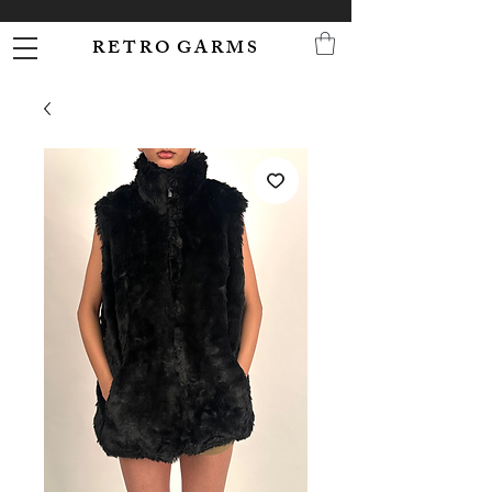
R E T R O G A R M S