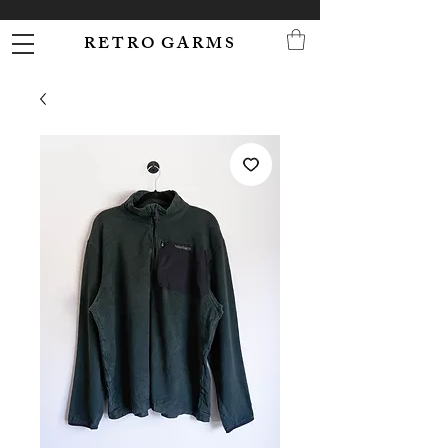
R E T R O G A R M S