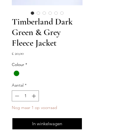
Timberland Dark
Green & Grey
Fleece Jacket
Prijs
£ 20,00
Colour
*
Aantal
*
Nog maar 1 op voorraad
In winkelwagen