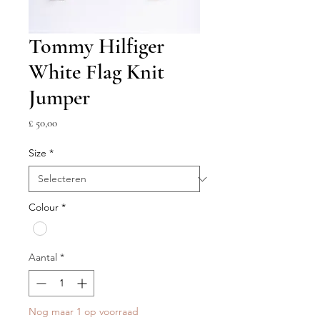
Tommy Hilfiger
White Flag Knit
Jumper
Prijs
£ 50,00
Size
*
Colour
*
Aantal
*
Nog maar 1 op voorraad