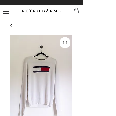
R E T R O G A R M S