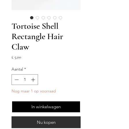
Tortoise Shell
Rectangle Hair
Claw
Prijs
£ 5,00
Aantal
*
Nog maar 1 op voorraad
In winkelwagen
Nu kopen