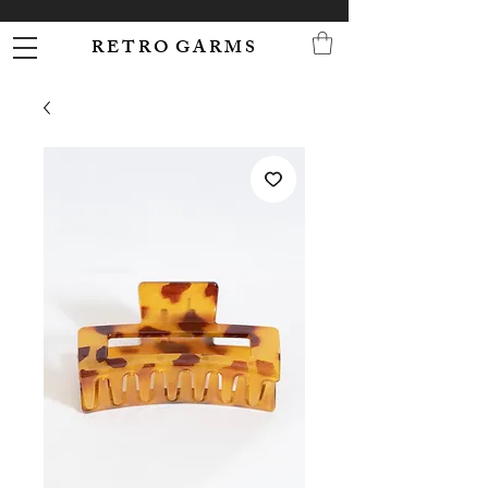
R E T R O G A R M S