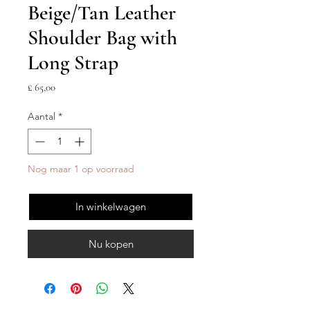
Beige/Tan Leather
Shoulder Bag with
Long Strap
Prijs
£ 65,00
Aantal
*
Nog maar 1 op voorraad
In winkelwagen
Nu kopen