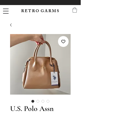
R E T R O G A R M S
U.S. Polo Assn