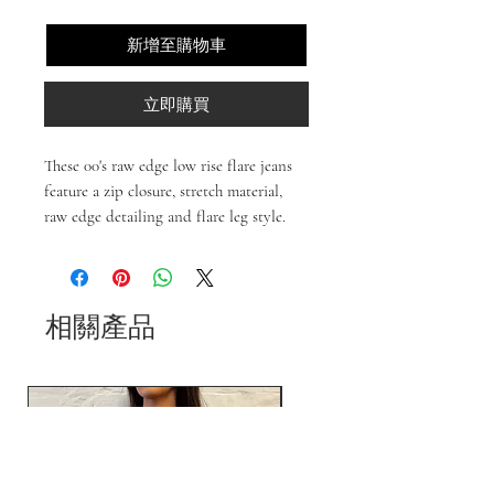
新增至購物車
立即購買
These 00's raw edge low rise flare jeans
feature a zip closure, stretch material,
raw edge detailing and flare leg style.
相關產品