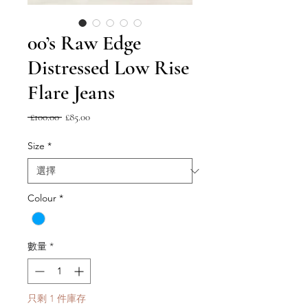
00’s Raw Edge
Distressed Low Rise
Flare Jeans
一
促
 £100.00 
£85.00
般
銷
價
價
Size
*
格
格
Colour
*
數量
*
只剩 1 件庫存