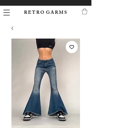
R E T R O G A R M S