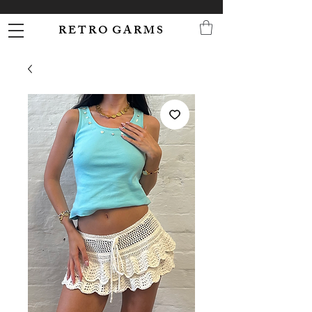
R E T R O G A R M S