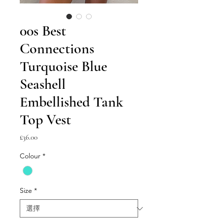
00s Best
Connections
Turquoise Blue
Seashell
Embellished Tank
Top Vest
價
£36.00
格
Colour
*
Size
*