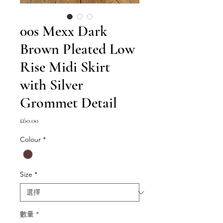
00s Mexx Dark
Brown Pleated Low
Rise Midi Skirt
with Silver
Grommet Detail
價
£60.00
格
Colour
*
Size
*
數量
*