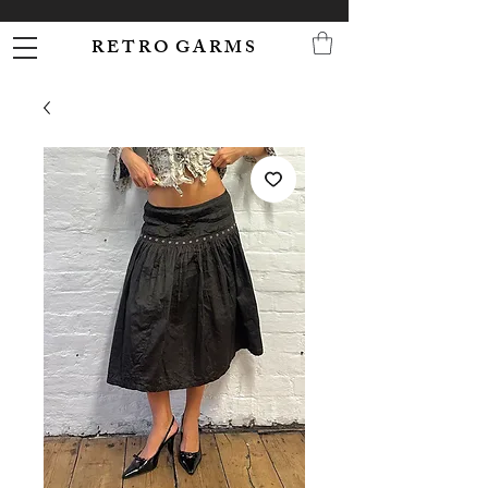
R E T R O G A R M S