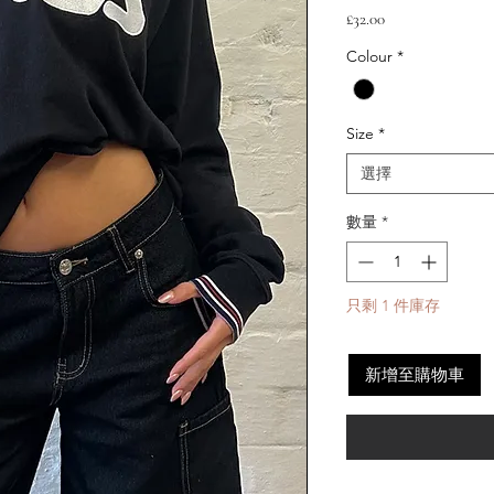
價
£32.00
格
Colour
*
Size
*
選擇
數量
*
只剩 1 件庫存
新增至購物車