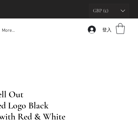
GBP (£)
登入
More...
ell Out
d Logo Black
 with Red & White