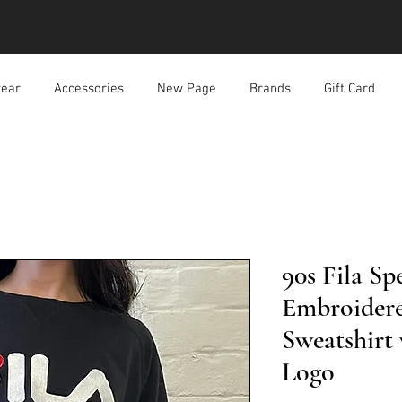
ear
Accessories
New Page
Brands
Gift Card
90s Fila Sp
Embroidere
Sweatshirt
Logo