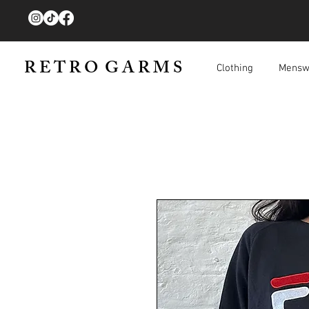
R E T R O G A R M S
Clothing
Mensw