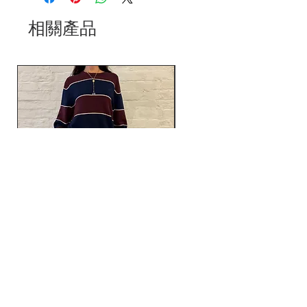
相關產品
Vintage 90s Chaps Burgundy
Vintage Y2K Vizio Brown