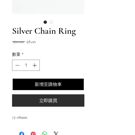
Silver Chain Ring
一
促
 £10.00 
£8.00
般
銷
價
價
數量
*
格
格
新增至購物車
立即購買
17-18mm