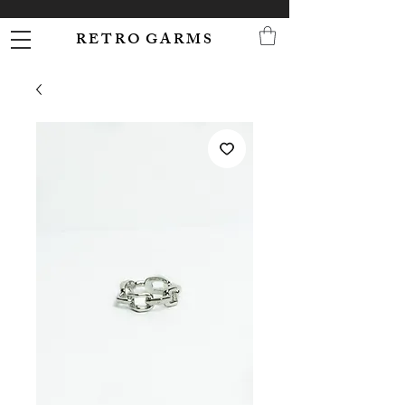
R E T R O G A R M S