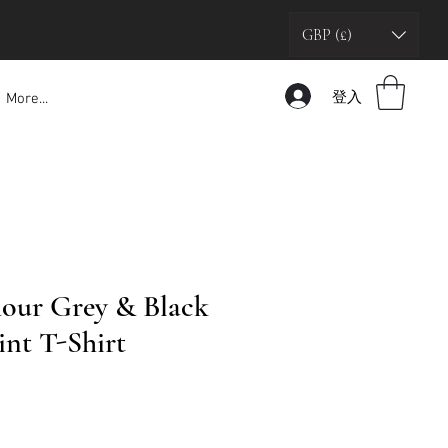
GBP (£)
登入
More...
our Grey & Black
int T-Shirt