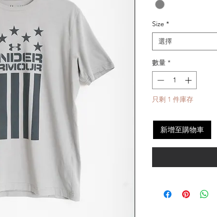
Size
*
選擇
數量
*
只剩 1 件庫存
新增至購物車