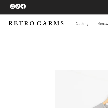
R E T R O G A R M S
Clothing
Mensw