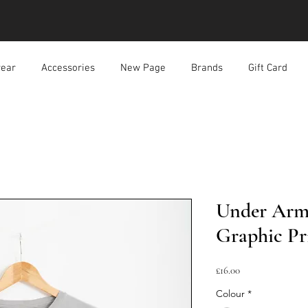
ear
Accessories
New Page
Brands
Gift Card
Under Arm
Graphic Pr
價
£16.00
格
Colour
*