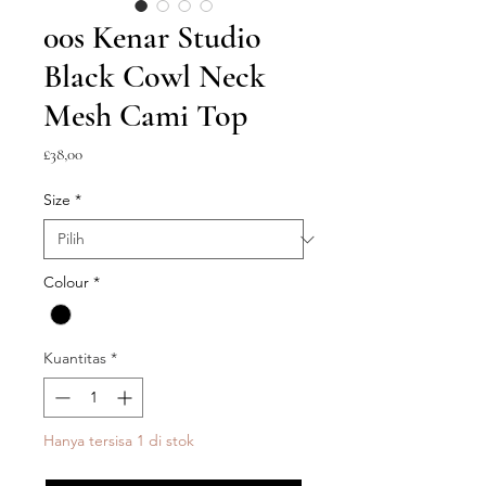
00s Kenar Studio
Black Cowl Neck
Mesh Cami Top
Harga
£38,00
Size
*
Colour
*
Kuantitas
*
Hanya tersisa 1 di stok