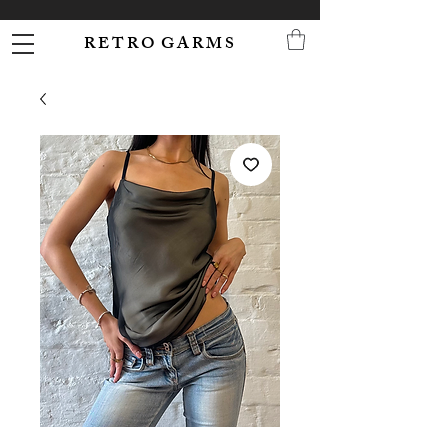
R E T R O G A R M S