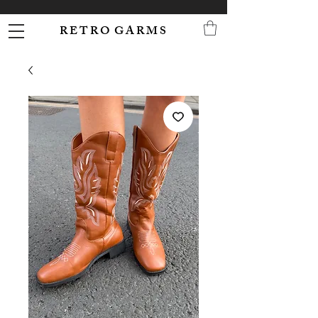
R E T R O G A R M S