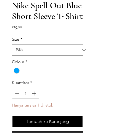
Nike Spell Out Blue
Short Sleeve T-Shirt
Harga
£15,00
Size
*
Colour
*
Kuantitas
*
Hanya tersisa 1 di stok
Tambah ke Keranjang