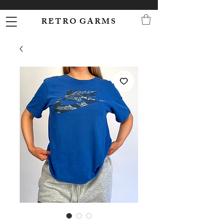
R E T R O G A R M S