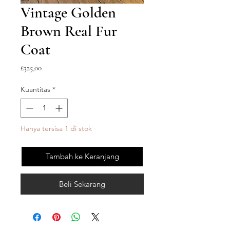
Vintage Golden
Brown Real Fur
Coat
Harga
£325,00
Kuantitas
*
Hanya tersisa 1 di stok
Tambah ke Keranjang
Beli Sekarang