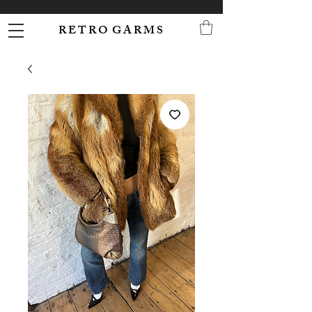
R E T R O G A R M S