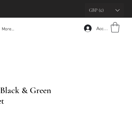
GBP (£)
Accedi
More...
 Black & Green
et