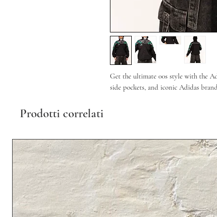
Get the ultimate 00s style with the Adi
side pockets, and iconic Adidas bran
Prodotti correlati