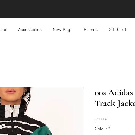
ear
Accessories
New Page
Brands
Gift Card
00s Adidas
Track Jack
Prezzo
45,00 £
Colour
*