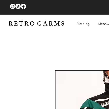
R E T R O G A R M S
Clothing
Mensw