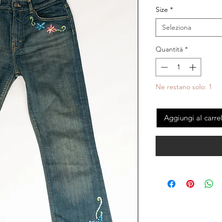
Size
*
Seleziona
Quantità
*
Ne restano solo: 1
Aggiungi al carre