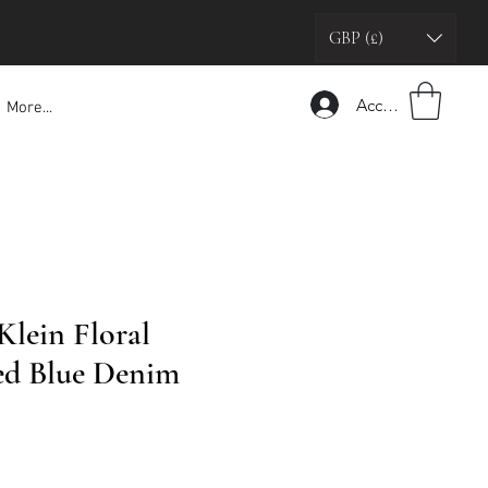
GBP (£)
Accedi
More...
Klein Floral
ed Blue Denim