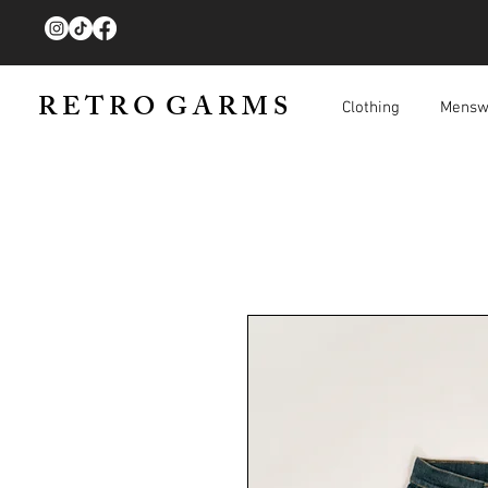
R E T R O G A R M S
Clothing
Mensw