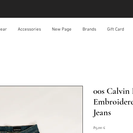
ear
Accessories
New Page
Brands
Gift Card
00s Calvin 
Embroider
Jeans
Prezzo
85,00 £