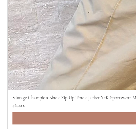
Vintage Champion Black Zip Up Track Jacket Y2K Sportswear 
Prezzo
46,00 £