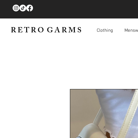
R E T R O G A R M S
Clothing
Mensw