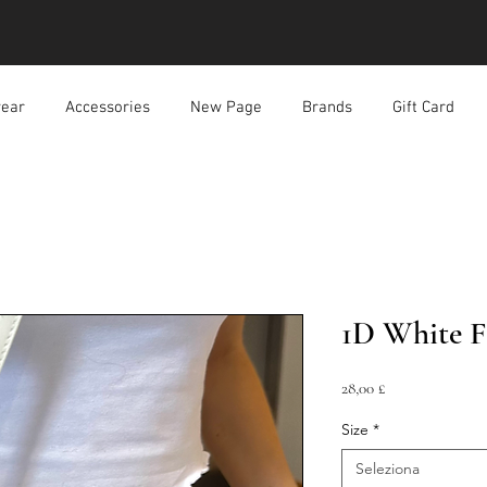
ear
Accessories
New Page
Brands
Gift Card
1D White F
Prezzo
28,00 £
Size
*
Seleziona