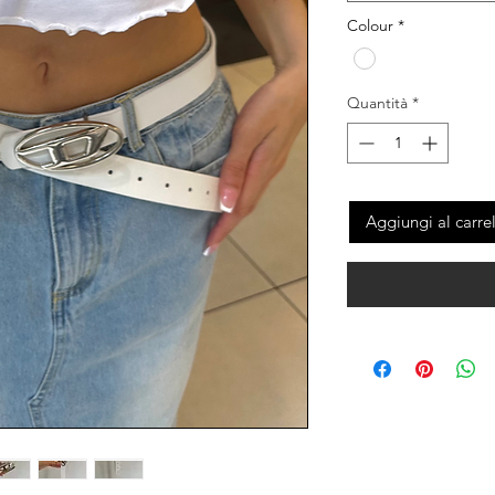
Colour
*
Quantità
*
Aggiungi al carre