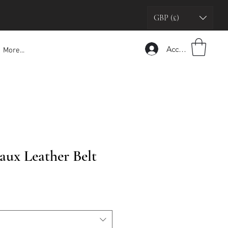
GBP (£)
Accedi
More...
aux Leather Belt