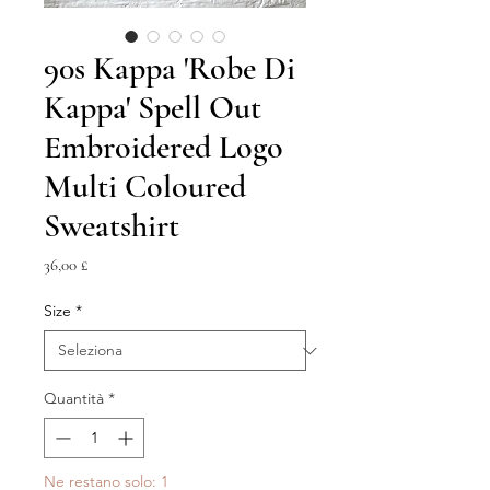
90s Kappa 'Robe Di
Kappa' Spell Out
Embroidered Logo
Multi Coloured
Sweatshirt
Prezzo
36,00 £
Size
*
Quantità
*
Ne restano solo: 1