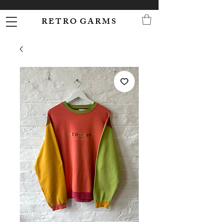
R E T R O G A R M S