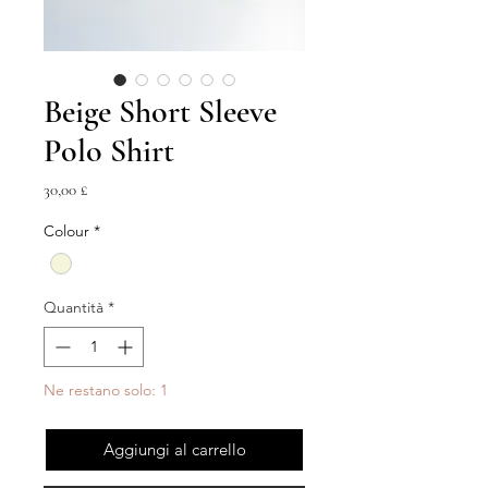
Beige Short Sleeve
Polo Shirt
Prezzo
30,00 £
Colour
*
Quantità
*
Ne restano solo: 1
Aggiungi al carrello