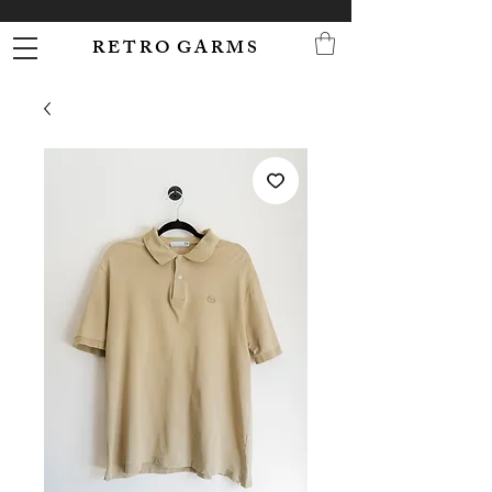
R E T R O G A R M S