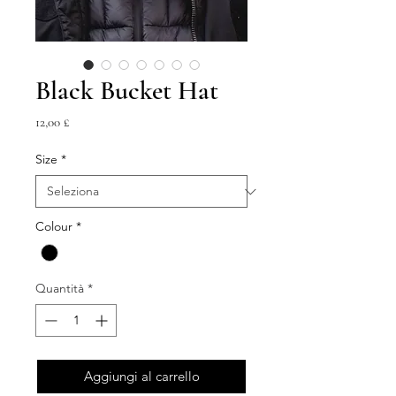
Black Bucket Hat
Prezzo
12,00 £
Size
*
Colour
*
Quantità
*
Aggiungi al carrello