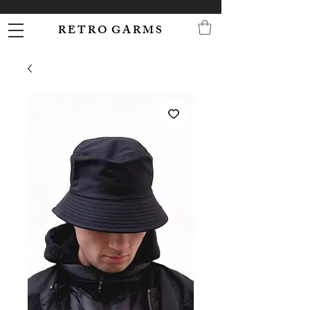
R E T R O G A R M S