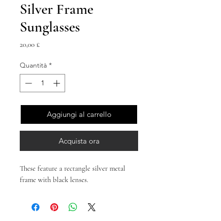
Silver Frame
Sunglasses
Prezzo
20,00 £
Quantità
*
Aggiungi al carrello
Acquista ora
These feature a rectangle silver metal
frame with black lenses.