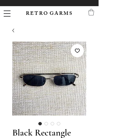
R E T R O G A R M S
Black Rectangle