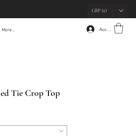
GBP (£)
Accedi
More...
ed Tie Crop Top