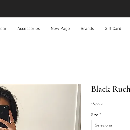
ear
Accessories
New Page
Brands
Gift Card
Black Ruch
Prezzo
18,00 £
Size
*
Seleziona