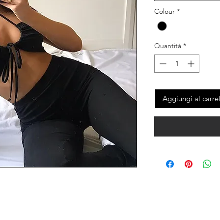
Colour
*
Quantità
*
Aggiungi al carre