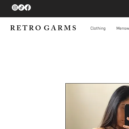
R E T R O G A R M S
Clothing
Mensw