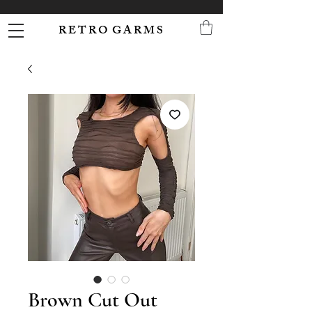
R E T R O G A R M S
Brown Cut Out