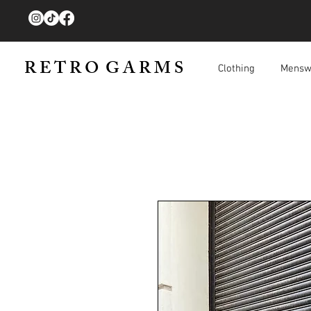
R E T R O G A R M S
Clothing
Mensw