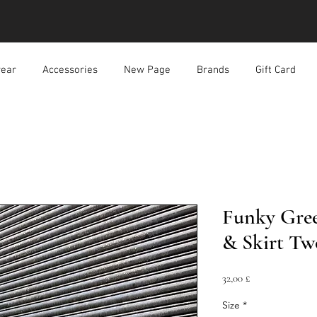
ear
Accessories
New Page
Brands
Gift Card
Funky Gree
& Skirt Tw
Prezzo
32,00 £
Size
*