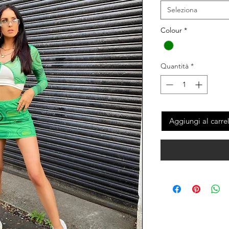
Seleziona
Colour
*
Quantità
*
Aggiungi al carre