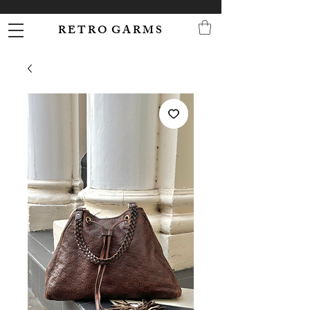
R E T R O G A R M S