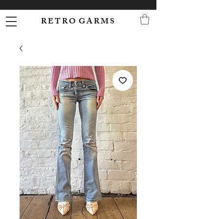
R E T R O G A R M S