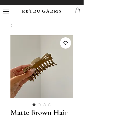
R E T R O G A R M S
Matte Brown Hair