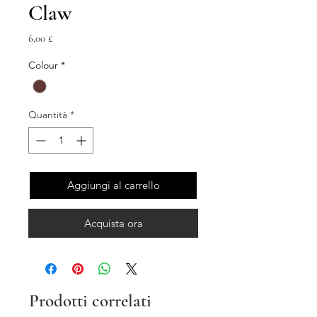
Claw
Prezzo
6,00 £
Colour
*
Quantità
*
Aggiungi al carrello
Acquista ora
Prodotti correlati