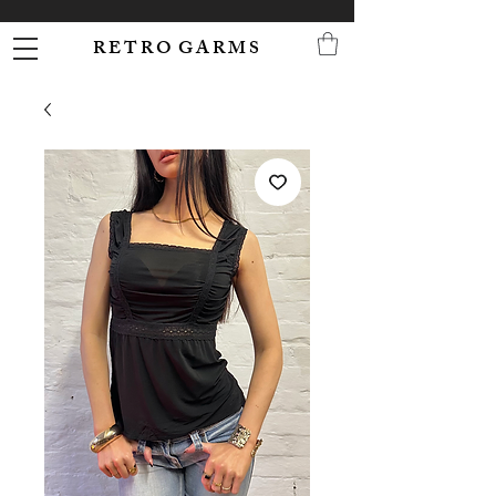
R E T R O G A R M S