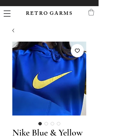
R E T R O G A R M S
Nike Blue & Yellow