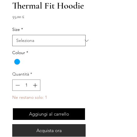
Thermal Fit Hoodie
Prezzo
55,00 £
Size
*
Colour
*
Quantità
*
Ne restano solo: 1
Aggiungi al carrello
Acquista ora