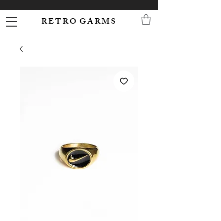
R E T R O G A R M S