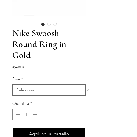
Nike Swoosh
Round Ring in
Gold
Prezzo
25,00 £
Size
*
Quantità
*
Aggiungi al carrello