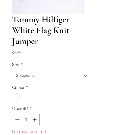
Tommy Hilfiger
White Flag Knit
Jumper
Prezzo
50,00 £
Size
*
Colour
*
Quantità
*
Ne restano solo: 1