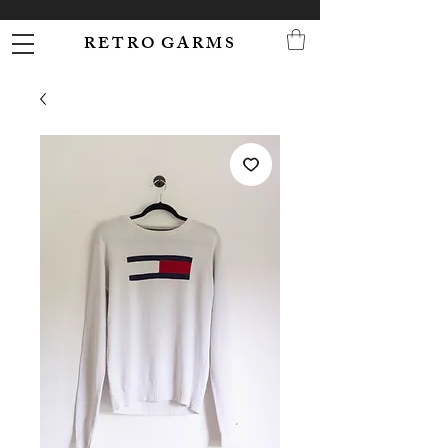
R E T R O G A R M S