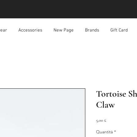
ear
Accessories
New Page
Brands
Gift Card
Tortoise Sh
Claw
Prezzo
5,00 £
Quantità
*