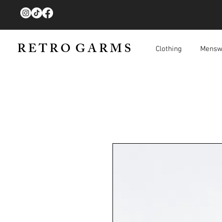
R E T R O G A R M S
Clothing
Mensw