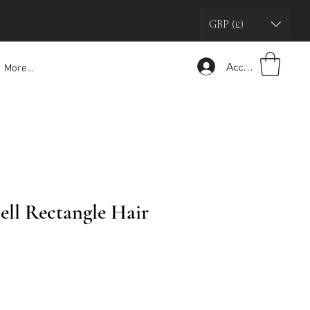
GBP (£)
Accedi
More...
ell Rectangle Hair