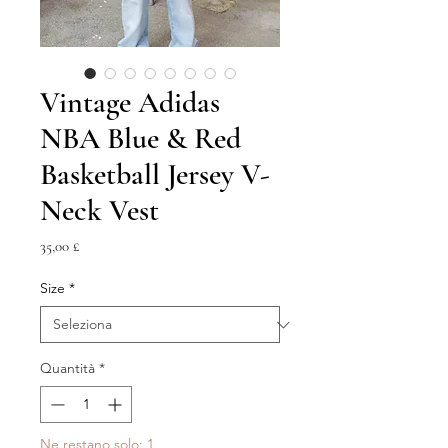
Vintage Adidas
NBA Blue & Red
Basketball Jersey V-
Neck Vest
Prezzo
35,00 £
Size
*
Quantità
*
Ne restano solo: 1