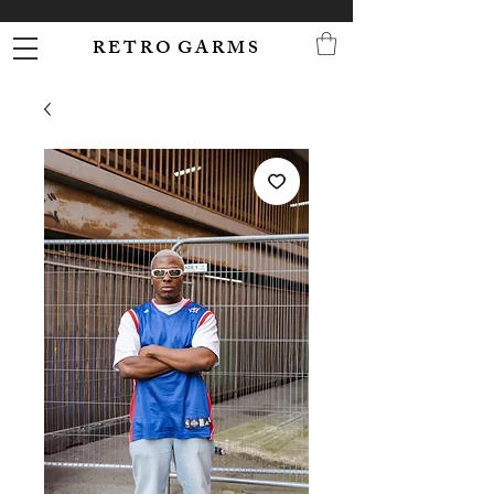
R E T R O G A R M S