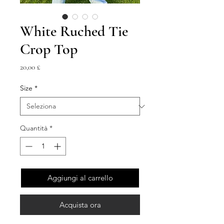
White Ruched Tie
Crop Top
Prezzo
20,00 £
Size
*
Quantità
*
Aggiungi al carrello
Acquista ora