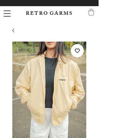
R E T R O G A R M S