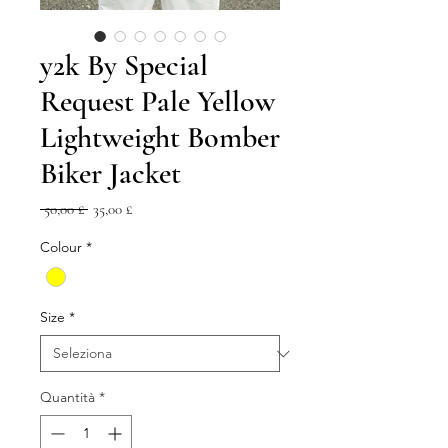
y2k By Special
Request Pale Yellow
Lightweight Bomber
Biker Jacket
Prezzo
Prezzo
 50,00 £ 
35,00 £
regolare
scontato
Colour
*
Size
*
Quantità
*