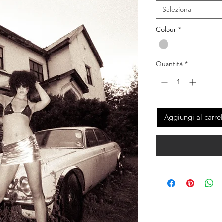
Seleziona
Colour
*
Quantità
*
Aggiungi al carre