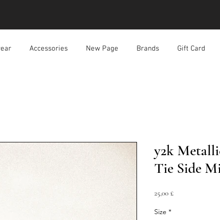
ear
Accessories
New Page
Brands
Gift Card
y2k Metalli
Tie Side Mi
Prezzo
25,00 £
Size
*