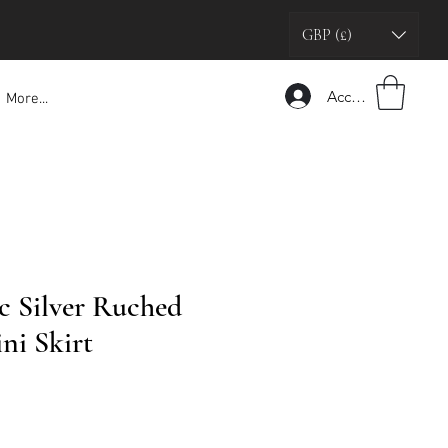
GBP (£)
Accedi
More...
c Silver Ruched
ni Skirt