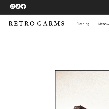
R E T R O G A R M S
Clothing
Mensw