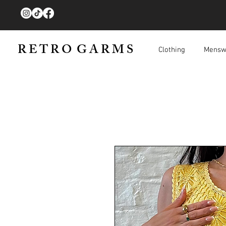
R E T R O G A R M S
Clothing
Mensw