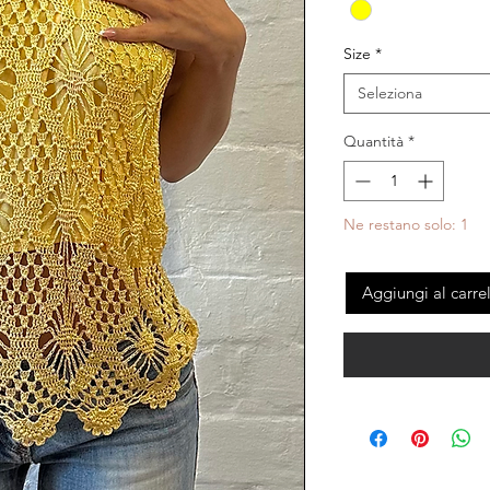
Size
*
Seleziona
Quantità
*
Ne restano solo: 1
Aggiungi al carre