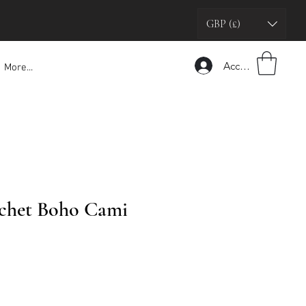
GBP (£)
Accedi
More...
chet Boho Cami