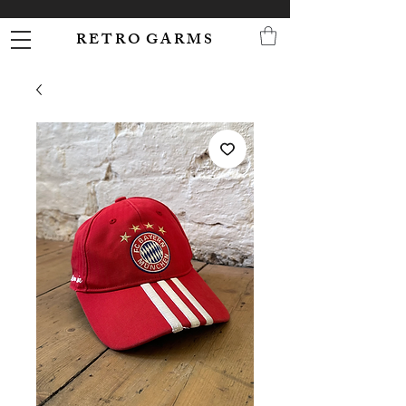
R E T R O G A R M S