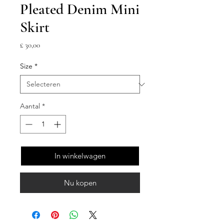
Pleated Denim Mini
Skirt
Prijs
£ 30,00
Size
*
Aantal
*
In winkelwagen
Nu kopen