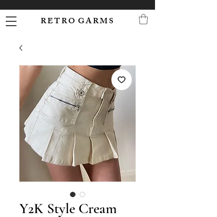
R E T R O G A R M S
Y2K Style Cream