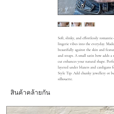
Soft, slinky, and effortlessly romant
lingerie vibes into the everyday. Made 
beautifully against the skin and featu
and straps. A small satin bow adds a s
cut enhances your natural shape. Perfec
layered under blazers and cardigans 
Style Tip: Add chunky jewellery or bea
silhouette.
สินค้าคล้ายกัน