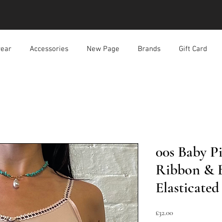
ear
Accessories
New Page
Brands
Gift Card
00s Baby P
Ribbon & 
Elasticate
ราคา
£32.00