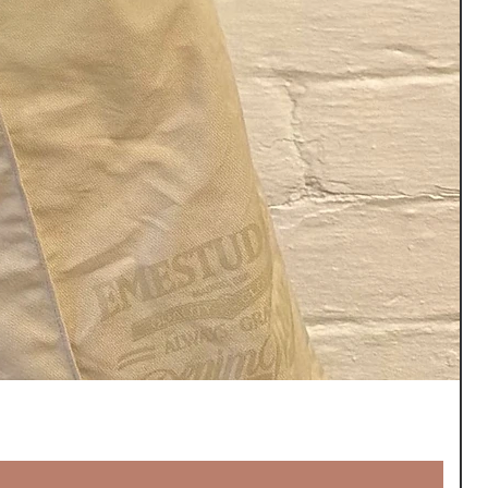
V
ร
£