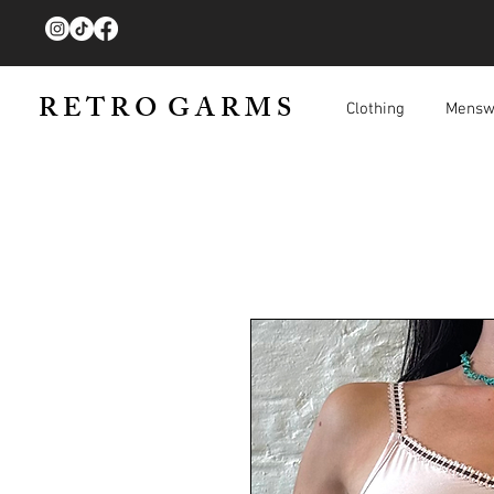
R E T R O G A R M S
Clothing
Mensw