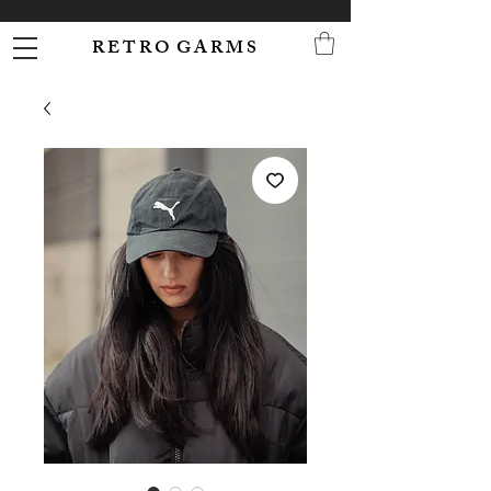
R E T R O G A R M S